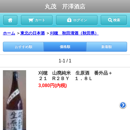
丸茂 芹澤酒店
カート
ログイン
検索
ホーム
＞
東北の日本酒
＞
刈穂 秋田清酒（秋田県）
おすすめ順
価格順
新着順
1-1 / 1
刈穂 山廃純米 生原酒 番外品＋
２１ R２ＢＹ １．８Ｌ
3,080円(内税)