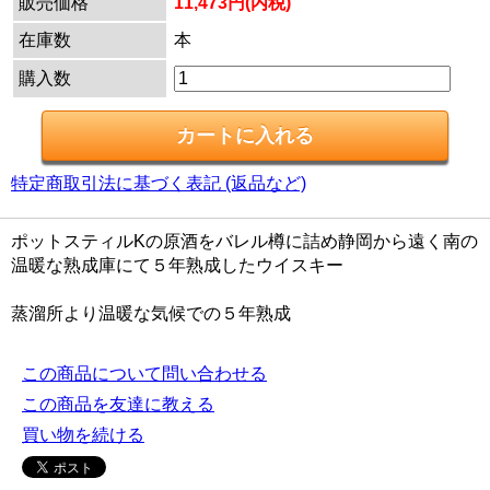
販売価格
11,473円(内税)
在庫数
本
購入数
特定商取引法に基づく表記 (返品など)
ポットスティルKの原酒をバレル樽に詰め静岡から遠く南の
温暖な熟成庫にて５年熟成したウイスキー
蒸溜所より温暖な気候での５年熟成
この商品について問い合わせる
この商品を友達に教える
買い物を続ける