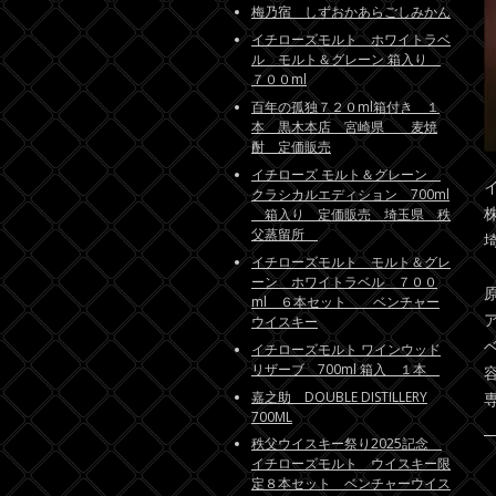
梅乃宿 しずおかあらごしみかん
イチローズモルト ホワイトラベ
ル モルト＆グレーン 箱入り
７００ml
百年の孤独７２０ml箱付き １
本 黒木本店 宮崎県 麦焼
酎 定価販売
イチローズ モルト＆グレーン
クラシカルエディション 700ml
箱入り 定価販売 埼玉県 秩
父蒸留所
イチローズモルト モルト＆グレ
ーン ホワイトラベル ７００
ml ６本セット ベンチャー
ウイスキー
イチローズモルト ワインウッド
リザーブ 700ml 箱入 １本
容
嘉之助 DOUBLE DISTILLERY
700ML
秩父ウイスキー祭り2025記念
イチローズモルト ウイスキー限
定８本セット ベンチャーウイス