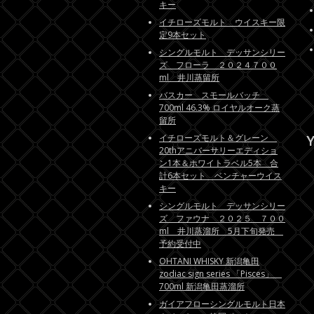
キー
イチローズモルト ウイスキー限
定9本セット
シングルモルト デッサンシリー
ズ フローラ ２０２４７００
ml 井川蒸留所
バスカー スモールバッチ
700ml 46.3% ロイヤルオーク蒸
留所
Y
イチローズモルト＆グレーン
20thアニバーサリーエディショ
ン1本＆ホワイトラベル5本 合
計6本セット ベンチャーウイス
キー
シングルモルト デッサンシリー
ズ ファウナ ２０２５ ７００
ml 井川蒸溜所 5月下旬発売
予約受付中
OHTANI WHISKY 新潟亀田
zodiac sign series 「Pisces」
700ml 新潟亀田蒸溜所
ガイアフローシングルモルト日本