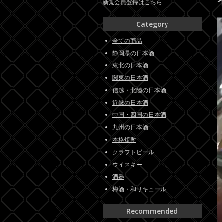
新規会員登録はこちら
Category
全ての商品
静岡県の日本酒
東北の日本酒
関東の日本酒
信越・北陸の日本酒
近畿の日本酒
中国・四国の日本酒
九州の日本酒
本格焼酎
クラフトビール
ウイスキー
酒器
梅酒・和リキュール
Recommended