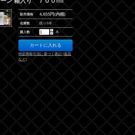
ーン 箱入り ７００ml
4,655円(内税)
販売価格
残り6本
在庫数
本
購入数
特定商取引法に基づく表記 (返品
など)