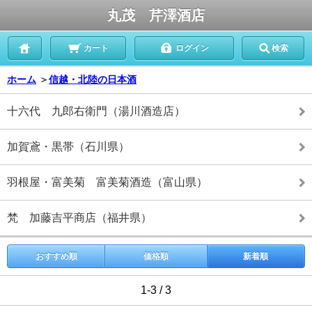
丸茂 芹澤酒店
カート
ログイン
検索
ホーム
＞
信越・北陸の日本酒
十六代 九郎右衛門（湯川酒造店）
加賀鳶・黒帯（石川県）
羽根屋・富美菊 富美菊酒造（富山県）
梵 加藤吉平商店（福井県）
おすすめ順
価格順
新着順
1-3 / 3