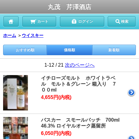
丸茂 芹澤酒店
カート
ログイン
検索
ホーム
＞
ウイスキー
おすすめ順
価格順
新着順
1-12 / 21
次のページへ
イチローズモルト ホワイトラベ
ル モルト＆グレーン 箱入り ７
００ml
4,655円(内税)
バスカー スモールバッチ 700ml
46.3% ロイヤルオーク蒸留所
6,050円(内税)